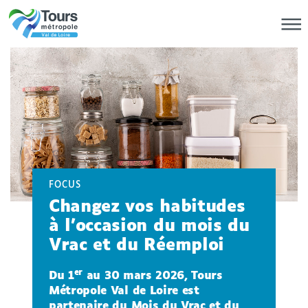
FOCUS
Changez vos habitudes
à l’occasion du mois du
Vrac et du Réemploi
er
Du 1
au 30 mars 2026, Tours
Métropole Val de Loire est
partenaire du Mois du Vrac et du