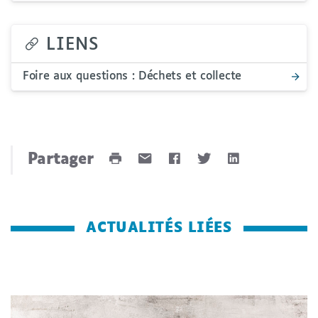
LIENS
Foire aux questions : Déchets et collecte
Imprimer
Envoyer
Partager
Partager
Partager
Partager
cette
cette
cette
cette
cette
page
page
page
page
page
ACTUALITÉS LIÉES
par
sur
sur
sur
mail
Facebook
Twitter
LinkedIn
-
-
-