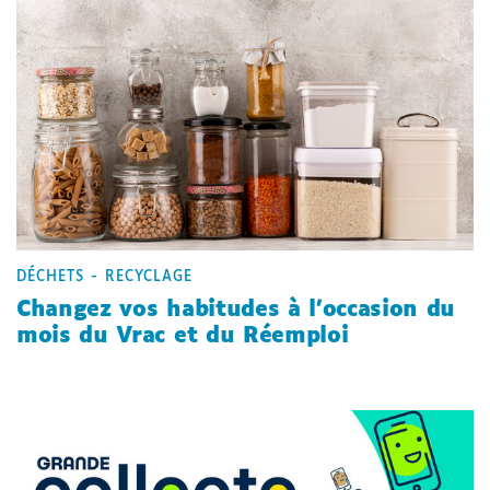
Nouvelle
Nouvelle
Nouvelle
fenêtre
fenêtre
fenêtre
DÉCHETS - RECYCLAGE
Changez vos habitudes à l’occasion du
mois du Vrac et du Réemploi